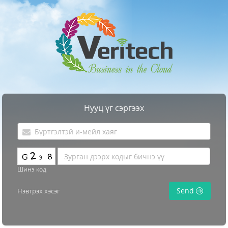
Нууц үг сэргээх
Шинэ код
Send
Нэвтрэх хэсэг